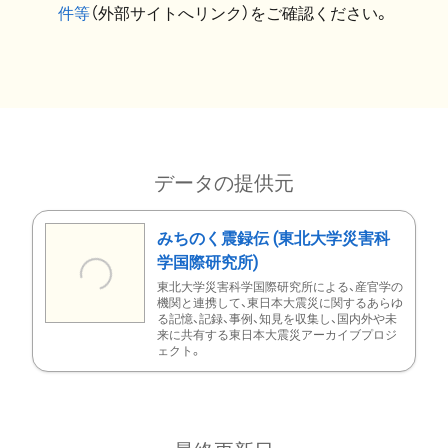
件等
（外部サイトへリンク）をご確認ください。
データの提供元
みちのく震録伝 (東北大学災害科
学国際研究所)
東北大学災害科学国際研究所による、産官学の
機関と連携して、東日本大震災に関するあらゆ
る記憶、記録、事例、知見を収集し、国内外や未
来に共有する東日本大震災アーカイブプロジ
ェクト。