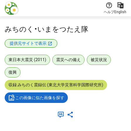
本文に飛ぶ
ヘルプ
English
みちのく・いまをつたえ隊
提供元サイトで表示
東日本大震災 (2011)
震災への備え
被災状況
復興
収録:みちのく震録伝 (東北大学災害科学国際研究所)
この画像に似た画像を探す