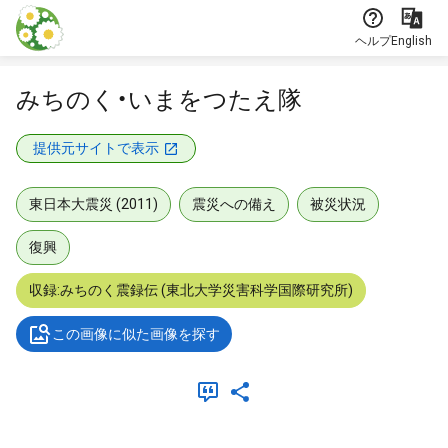
本文に飛ぶ
ヘルプ
English
みちのく・いまをつたえ隊
提供元サイトで表示
東日本大震災 (2011)
震災への備え
被災状況
復興
収録:みちのく震録伝 (東北大学災害科学国際研究所)
この画像に似た画像を探す