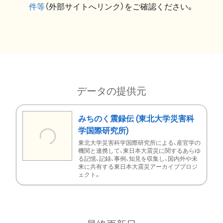
件等
（外部サイトへリンク）をご確認ください。
データの提供元
みちのく震録伝 (東北大学災害科
学国際研究所)
東北大学災害科学国際研究所による、産官学の
機関と連携して、東日本大震災に関するあらゆ
る記憶、記録、事例、知見を収集し、国内外や未
来に共有する東日本大震災アーカイブプロジ
ェクト。