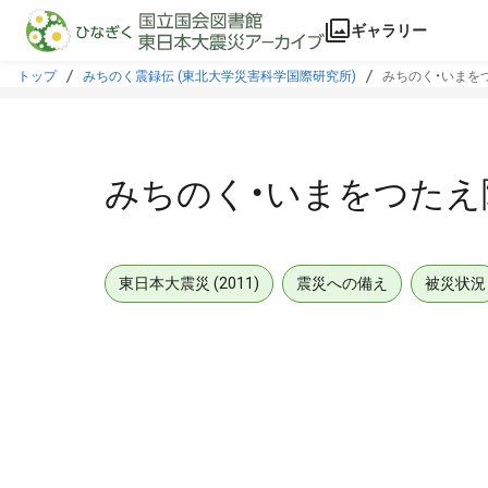
本文に飛ぶ
ギャラリー
トップ
みちのく震録伝 (東北大学災害科学国際研究所)
みちのく・いまをつ
みちのく・いまをつたえ隊
東日本大震災 (2011)
震災への備え
被災状況
メタデータ