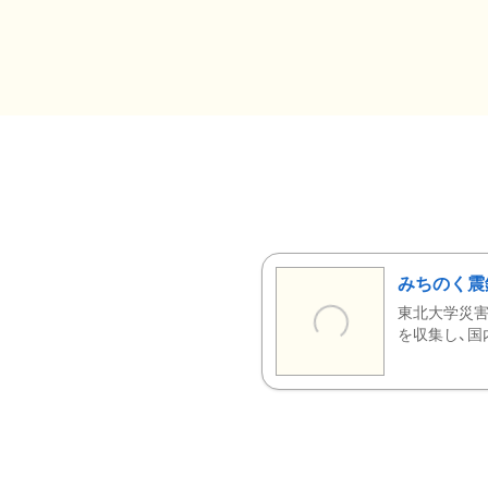
みちのく震
東北大学災害
を収集し、国