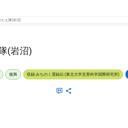
たえ隊(岩沼)
(岩沼)
復興
収録:みちのく震録伝 (東北大学災害科学国際研究所)