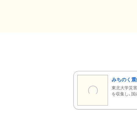
みちのく震
東北大学災害
を収集し、国