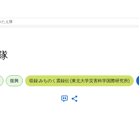
つたえ隊
隊
復興
収録:みちのく震録伝 (東北大学災害科学国際研究所)