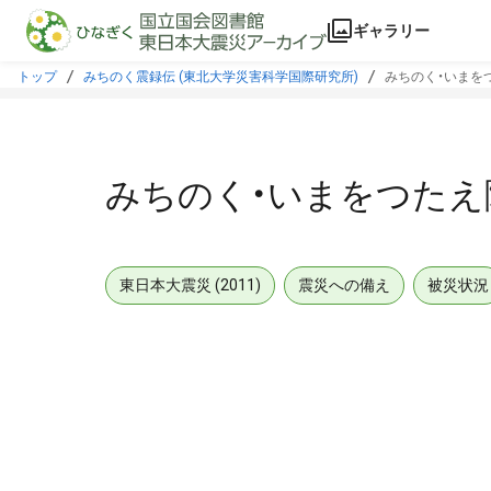
本文に飛ぶ
ギャラリー
トップ
みちのく震録伝 (東北大学災害科学国際研究所)
みちのく・いまを
みちのく・いまをつたえ
東日本大震災 (2011)
震災への備え
被災状況
メタデータ