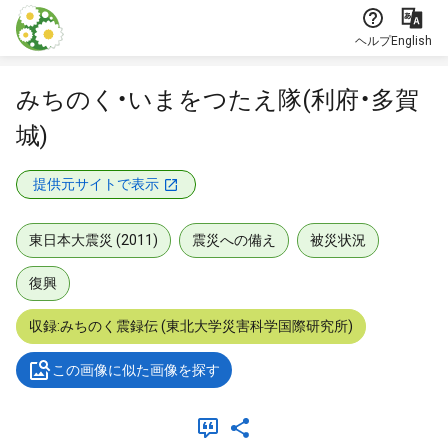
本文に飛ぶ
ヘルプ
English
みちのく・いまをつたえ隊(利府・多賀
城)
提供元サイトで表示
東日本大震災 (2011)
震災への備え
被災状況
復興
収録:みちのく震録伝 (東北大学災害科学国際研究所)
この画像に似た画像を探す