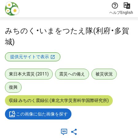
本文に飛ぶ
ヘルプ
English
みちのく・いまをつたえ隊(利府・多賀
城)
提供元サイトで表示
東日本大震災 (2011)
震災への備え
被災状況
復興
収録:みちのく震録伝 (東北大学災害科学国際研究所)
この画像に似た画像を探す