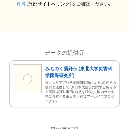
件等
（外部サイトへリンク）をご確認ください。
データの提供元
みちのく震録伝 (東北大学災害科
学国際研究所)
東北大学災害科学国際研究所による、産官学の
機関と連携して、東日本大震災に関するあらゆ
る記憶、記録、事例、知見を収集し、国内外や未
来に共有する東日本大震災アーカイブプロジ
ェクト。