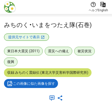
本文に飛ぶ
ヘルプ
English
みちのく・いまをつたえ隊(石巻)
提供元サイトで表示
東日本大震災 (2011)
震災への備え
被災状況
復興
収録:みちのく震録伝 (東北大学災害科学国際研究所)
この画像に似た画像を探す