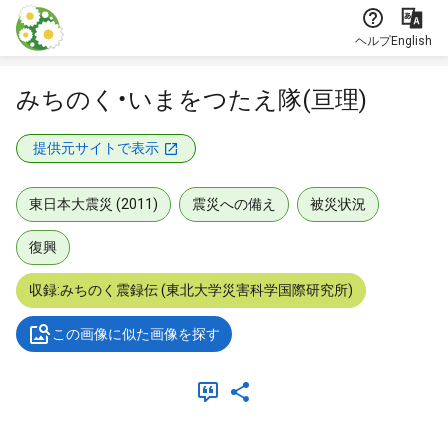
本文に飛ぶ
ヘルプ
English
みちのく・いまをつたえ隊(亘理)
提供元サイトで表示
東日本大震災 (2011)
震災への備え
被災状況
復興
収録:みちのく震録伝 (東北大学災害科学国際研究所)
この画像に似た画像を探す