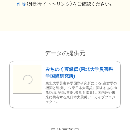
件等
（外部サイトへリンク）をご確認ください。
データの提供元
みちのく震録伝 (東北大学災害科
学国際研究所)
東北大学災害科学国際研究所による、産官学の
機関と連携して、東日本大震災に関するあらゆ
る記憶、記録、事例、知見を収集し、国内外や未
来に共有する東日本大震災アーカイブプロジ
ェクト。