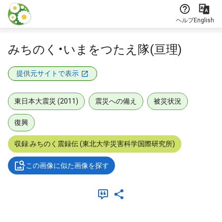
本文に飛ぶ
ヘルプ
English
みちのく・いまをつたえ隊(亘理)
提供元サイトで表示
東日本大震災 (2011)
震災への備え
被災状況
復興
収録:みちのく震録伝 (東北大学災害科学国際研究所)
この画像に似た画像を探す