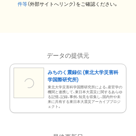
件等
（外部サイトへリンク）をご確認ください。
データの提供元
みちのく震録伝 (東北大学災害科
学国際研究所)
東北大学災害科学国際研究所による、産官学の
機関と連携して、東日本大震災に関するあらゆ
る記憶、記録、事例、知見を収集し、国内外や未
来に共有する東日本大震災アーカイブプロジ
ェクト。