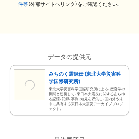
件等
（外部サイトへリンク）をご確認ください。
データの提供元
みちのく震録伝 (東北大学災害科
学国際研究所)
東北大学災害科学国際研究所による、産官学の
機関と連携して、東日本大震災に関するあらゆ
る記憶、記録、事例、知見を収集し、国内外や未
来に共有する東日本大震災アーカイブプロジ
ェクト。