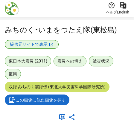
本文に飛ぶ
ヘルプ
English
みちのく・いまをつたえ隊(東松島)
提供元サイトで表示
東日本大震災 (2011)
震災への備え
被災状況
復興
収録:みちのく震録伝 (東北大学災害科学国際研究所)
この画像に似た画像を探す