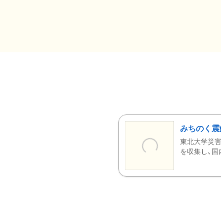
みちのく震
東北大学災害
を収集し、国