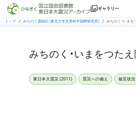
本文に飛ぶ
ギャラリー
トップ
みちのく震録伝 (東北大学災害科学国際研究所)
みちのく・いまをつ
みちのく・いまをつたえ隊
東日本大震災 (2011)
震災への備え
被災状況
メタデータ