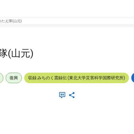
たえ隊(山元)
(山元)
復興
収録:みちのく震録伝 (東北大学災害科学国際研究所)