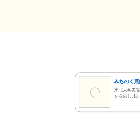
みちのく震
東北大学災害
を収集し、国