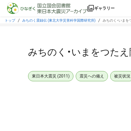
本文に飛ぶ
ギャラリー
トップ
みちのく震録伝 (東北大学災害科学国際研究所)
みちのく・いまをつ
みちのく・いまをつたえ隊
東日本大震災 (2011)
震災への備え
被災状況
メタデータ