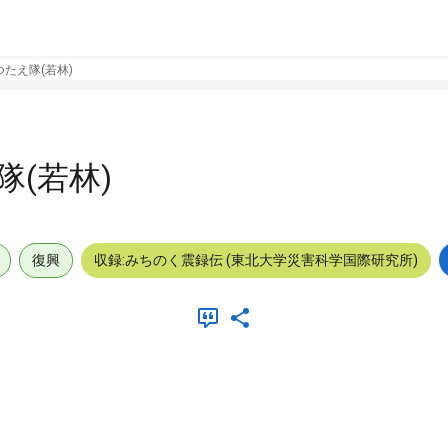
たえ隊(若林)
(若林)
復興
収録:みちのく震録伝 (東北大学災害科学国際研究所)