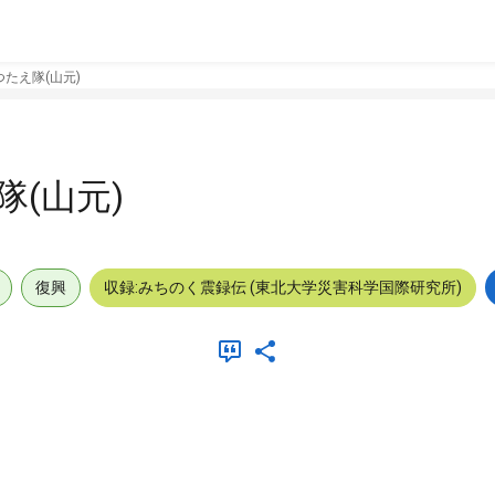
たえ隊(山元)
(山元)
復興
収録:みちのく震録伝 (東北大学災害科学国際研究所)