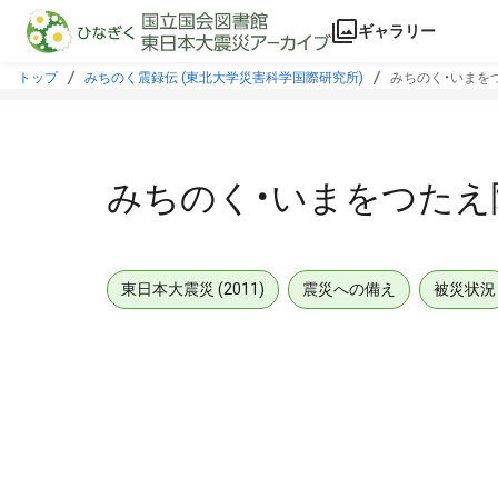
本文に飛ぶ
ギャラリー
トップ
みちのく震録伝 (東北大学災害科学国際研究所)
みちのく・いまをつ
みちのく・いまをつたえ隊
東日本大震災 (2011)
震災への備え
被災状況
メタデータ