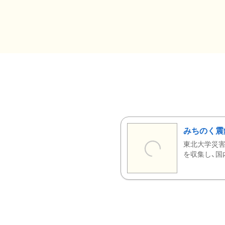
みちのく震
東北大学災害
を収集し、国