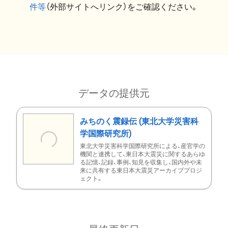
件等
（外部サイトへリンク）をご確認ください。
データの提供元
みちのく震録伝 (東北大学災害科
学国際研究所)
東北大学災害科学国際研究所による、産官学の
機関と連携して、東日本大震災に関するあらゆ
る記憶、記録、事例、知見を収集し、国内外や未
来に共有する東日本大震災アーカイブプロジ
ェクト。