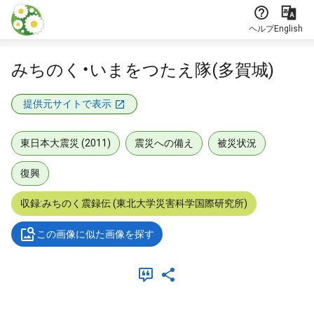
本文に飛ぶ
ヘルプ
English
みちのく・いまをつたえ隊(多賀城)
提供元サイトで表示
東日本大震災 (2011)
震災への備え
被災状況
復興
収録:みちのく震録伝 (東北大学災害科学国際研究所)
この画像に似た画像を探す