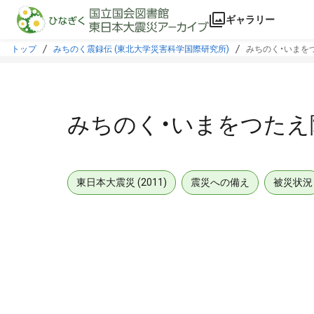
本文に飛ぶ
ギャラリー
トップ
みちのく震録伝 (東北大学災害科学国際研究所)
みちのく・いまをつ
みちのく・いまをつたえ隊
東日本大震災 (2011)
震災への備え
被災状況
メタデータ