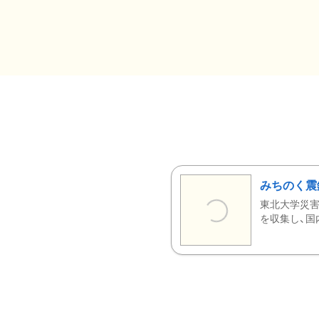
みちのく震
東北大学災害
を収集し、国