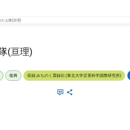
たえ隊(亘理)
(亘理)
復興
収録:みちのく震録伝 (東北大学災害科学国際研究所)