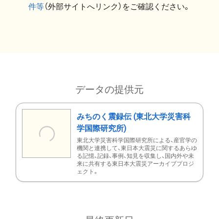
件等
（外部サイトへリンク）をご確認ください。
データの提供元
みちのく震録伝 (東北大学災害科
学国際研究所)
東北大学災害科学国際研究所による、産官学の
機関と連携して、東日本大震災に関するあらゆ
る記憶、記録、事例、知見を収集し、国内外や未
来に共有する東日本大震災アーカイブプロジ
ェクト。