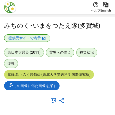
本文に飛ぶ
ヘルプ
English
みちのく・いまをつたえ隊(多賀城)
提供元サイトで表示
東日本大震災 (2011)
震災への備え
被災状況
復興
収録:みちのく震録伝 (東北大学災害科学国際研究所)
この画像に似た画像を探す