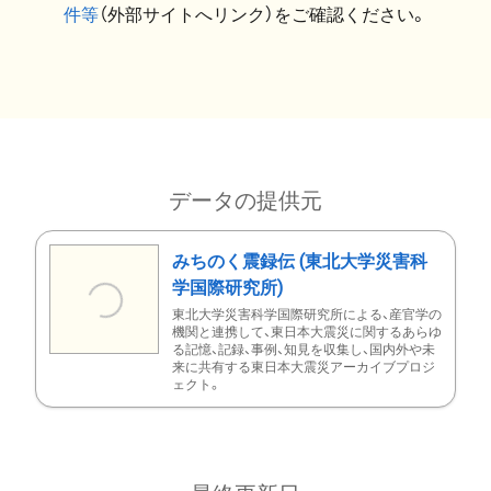
件等
（外部サイトへリンク）をご確認ください。
データの提供元
みちのく震録伝 (東北大学災害科
学国際研究所)
東北大学災害科学国際研究所による、産官学の
機関と連携して、東日本大震災に関するあらゆ
る記憶、記録、事例、知見を収集し、国内外や未
来に共有する東日本大震災アーカイブプロジ
ェクト。