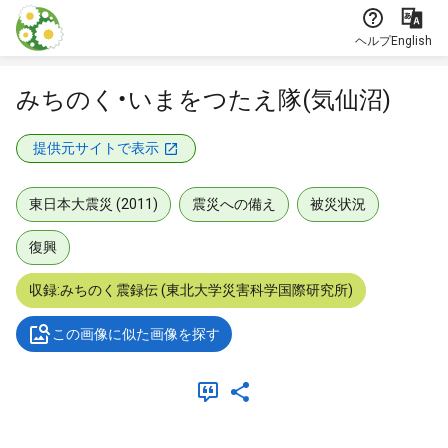
本文に飛ぶ
ヘルプ
English
みちのく・いまをつたえ隊(気仙沼)
提供元サイトで表示
東日本大震災 (2011)
震災への備え
被災状況
復興
収録:みちのく震録伝 (東北大学災害科学国際研究所)
この画像に似た画像を探す