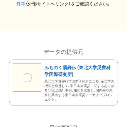
件等
（外部サイトへリンク）をご確認ください。
データの提供元
みちのく震録伝 (東北大学災害科
学国際研究所)
東北大学災害科学国際研究所による、産官学の
機関と連携して、東日本大震災に関するあらゆ
る記憶、記録、事例、知見を収集し、国内外や未
来に共有する東日本大震災アーカイブプロジ
ェクト。