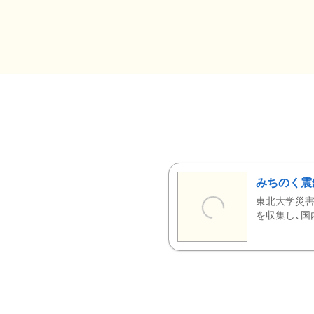
みちのく震
東北大学災害
を収集し、国