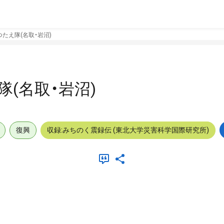
たえ隊(名取・岩沼)
(名取・岩沼)
復興
収録:みちのく震録伝 (東北大学災害科学国際研究所)