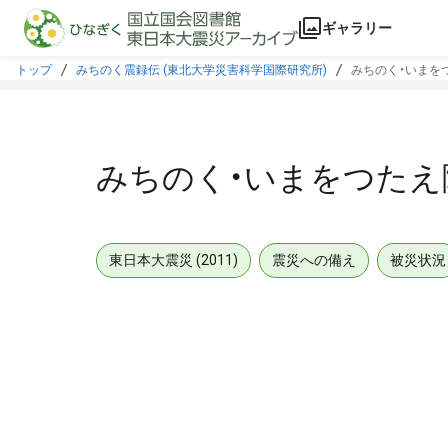
本文に飛ぶ
ギャラリー
トップ
みちのく震録伝 (東北大学災害科学国際研究所)
みちのく・いまをつ
みちのく・いまをつたえ隊
東日本大震災 (2011)
震災への備え
被災状況
メタデータ