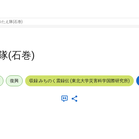
たえ隊(石巻)
(石巻)
復興
収録:みちのく震録伝 (東北大学災害科学国際研究所)