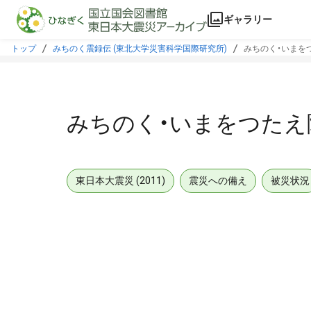
本文に飛ぶ
ギャラリー
トップ
みちのく震録伝 (東北大学災害科学国際研究所)
みちのく・いまをつ
みちのく・いまをつたえ隊
東日本大震災 (2011)
震災への備え
被災状況
メタデータ