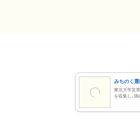
みちのく震
東北大学災害
を収集し、国