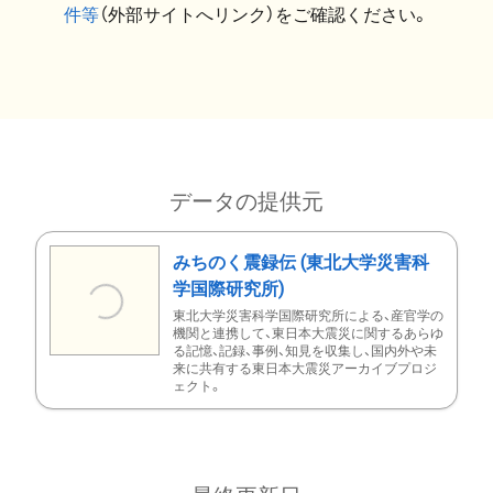
件等
（外部サイトへリンク）をご確認ください。
データの提供元
みちのく震録伝 (東北大学災害科
学国際研究所)
東北大学災害科学国際研究所による、産官学の
機関と連携して、東日本大震災に関するあらゆ
る記憶、記録、事例、知見を収集し、国内外や未
来に共有する東日本大震災アーカイブプロジ
ェクト。