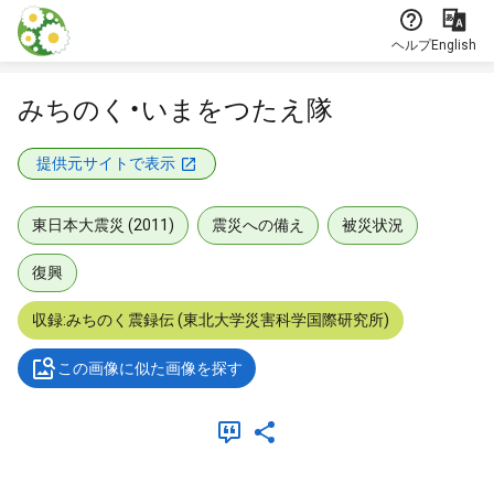
本文に飛ぶ
ヘルプ
English
みちのく・いまをつたえ隊
提供元サイトで表示
東日本大震災 (2011)
震災への備え
被災状況
復興
収録:みちのく震録伝 (東北大学災害科学国際研究所)
この画像に似た画像を探す