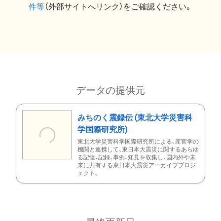
件等
（外部サイトへリンク）をご確認ください。
データの提供元
みちのく震録伝 (東北大学災害科
学国際研究所)
東北大学災害科学国際研究所による、産官学の
機関と連携して、東日本大震災に関するあらゆ
る記憶、記録、事例、知見を収集し、国内外や未
来に共有する東日本大震災アーカイブプロジ
ェクト。