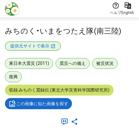
本文に飛ぶ
ヘルプ
English
みちのく・いまをつたえ隊(南三陸)
提供元サイトで表示
東日本大震災 (2011)
震災への備え
被災状況
復興
収録:みちのく震録伝 (東北大学災害科学国際研究所)
この画像に似た画像を探す