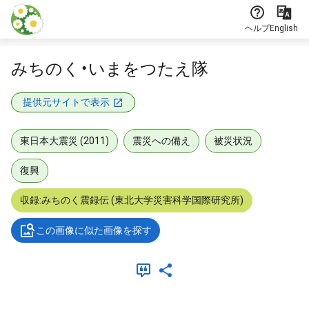
本文に飛ぶ
ヘルプ
English
みちのく・いまをつたえ隊
提供元サイトで表示
東日本大震災 (2011)
震災への備え
被災状況
復興
収録:みちのく震録伝 (東北大学災害科学国際研究所)
この画像に似た画像を探す