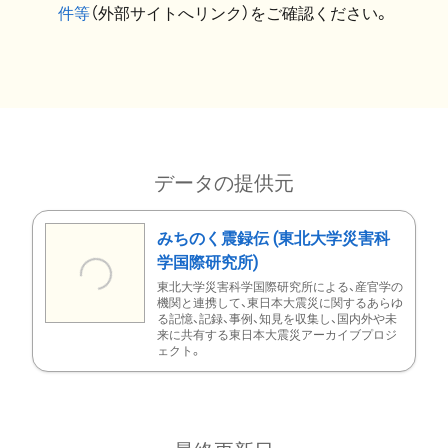
件等
（外部サイトへリンク）をご確認ください。
データの提供元
みちのく震録伝 (東北大学災害科
学国際研究所)
東北大学災害科学国際研究所による、産官学の
機関と連携して、東日本大震災に関するあらゆ
る記憶、記録、事例、知見を収集し、国内外や未
来に共有する東日本大震災アーカイブプロジ
ェクト。