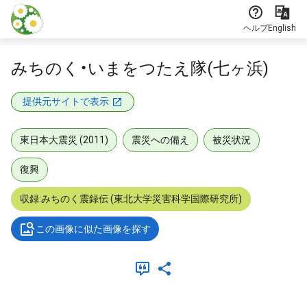
本文に飛ぶ
ヘルプ
English
みちのく・いまをつたえ隊(七ヶ浜)
提供元サイトで表示
東日本大震災 (2011)
震災への備え
被災状況
復興
収録:みちのく震録伝 (東北大学災害科学国際研究所)
この画像に似た画像を探す