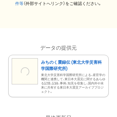
件等
（外部サイトへリンク）をご確認ください。
データの提供元
みちのく震録伝 (東北大学災害科
学国際研究所)
東北大学災害科学国際研究所による、産官学の
機関と連携して、東日本大震災に関するあらゆ
る記憶、記録、事例、知見を収集し、国内外や未
来に共有する東日本大震災アーカイブプロジ
ェクト。