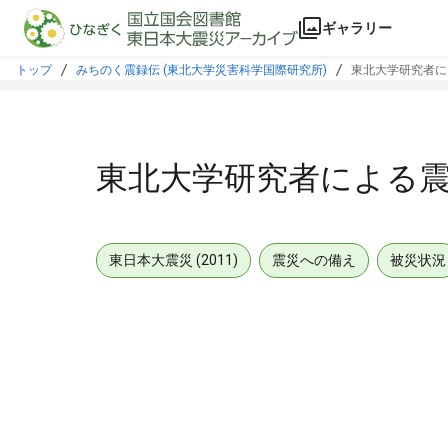
本文に飛ぶ
ギャラリー
トップ
みちのく震録伝 (東北大学災害科学国際研究所)
東北大学研究者に
東北大学研究者による
東日本大震災 (2011)
震災への備え
被災状況
メタデータ