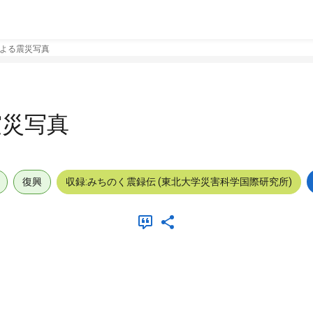
よる震災写真
震災写真
復興
収録:みちのく震録伝 (東北大学災害科学国際研究所)