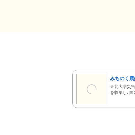
みちのく震
東北大学災害
を収集し、国