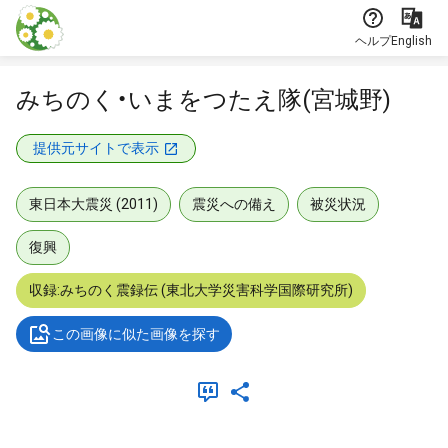
本文に飛ぶ
ヘルプ
English
みちのく・いまをつたえ隊(宮城野)
提供元サイトで表示
東日本大震災 (2011)
震災への備え
被災状況
復興
収録:みちのく震録伝 (東北大学災害科学国際研究所)
この画像に似た画像を探す