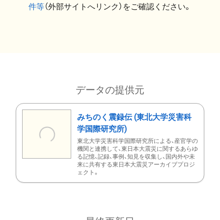
件等
（外部サイトへリンク）をご確認ください。
データの提供元
みちのく震録伝 (東北大学災害科
学国際研究所)
東北大学災害科学国際研究所による、産官学の
機関と連携して、東日本大震災に関するあらゆ
る記憶、記録、事例、知見を収集し、国内外や未
来に共有する東日本大震災アーカイブプロジ
ェクト。