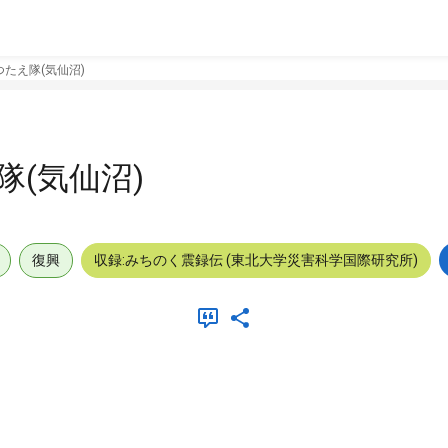
たえ隊(気仙沼)
(気仙沼)
復興
収録:みちのく震録伝 (東北大学災害科学国際研究所)