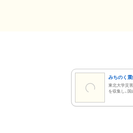
みちのく震
東北大学災害
を収集し、国