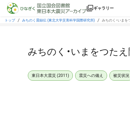
本文に飛ぶ
ギャラリー
トップ
みちのく震録伝 (東北大学災害科学国際研究所)
みちのく・いまをつ
みちのく・いまをつたえ隊
東日本大震災 (2011)
震災への備え
被災状況
メタデータ