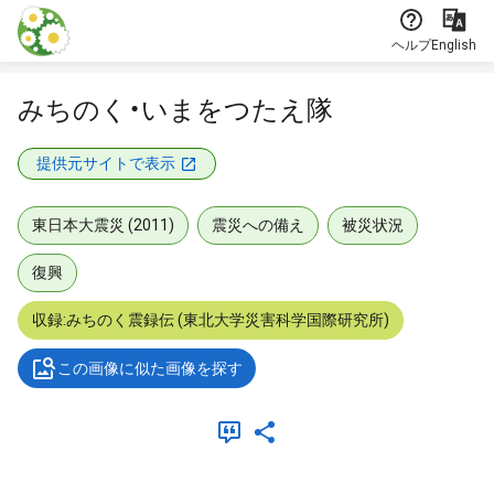
本文に飛ぶ
ヘルプ
English
みちのく・いまをつたえ隊
提供元サイトで表示
東日本大震災 (2011)
震災への備え
被災状況
復興
収録:みちのく震録伝 (東北大学災害科学国際研究所)
この画像に似た画像を探す