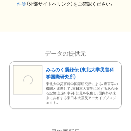
件等
（外部サイトへリンク）をご確認ください。
データの提供元
みちのく震録伝 (東北大学災害科
学国際研究所)
東北大学災害科学国際研究所による、産官学の
機関と連携して、東日本大震災に関するあらゆ
る記憶、記録、事例、知見を収集し、国内外や未
来に共有する東日本大震災アーカイブプロジ
ェクト。