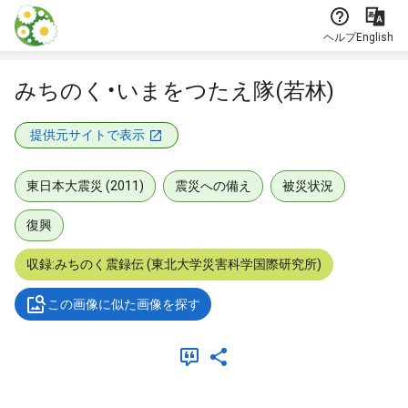
本文に飛ぶ
ヘルプ
English
みちのく・いまをつたえ隊(若林)
提供元サイトで表示
東日本大震災 (2011)
震災への備え
被災状況
復興
収録:みちのく震録伝 (東北大学災害科学国際研究所)
この画像に似た画像を探す