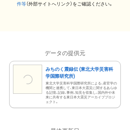
件等
（外部サイトへリンク）をご確認ください。
データの提供元
みちのく震録伝 (東北大学災害科
学国際研究所)
東北大学災害科学国際研究所による、産官学の
機関と連携して、東日本大震災に関するあらゆ
る記憶、記録、事例、知見を収集し、国内外や未
来に共有する東日本大震災アーカイブプロジ
ェクト。