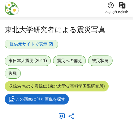
本文に飛ぶ
ヘルプ
English
東北大学研究者による震災写真
提供元サイトで表示
東日本大震災 (2011)
震災への備え
被災状況
復興
収録:みちのく震録伝 (東北大学災害科学国際研究所)
この画像に似た画像を探す