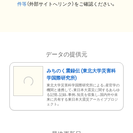
件等
（外部サイトへリンク）をご確認ください。
データの提供元
みちのく震録伝 (東北大学災害科
学国際研究所)
東北大学災害科学国際研究所による、産官学の
機関と連携して、東日本大震災に関するあらゆ
る記憶、記録、事例、知見を収集し、国内外や未
来に共有する東日本大震災アーカイブプロジ
ェクト。