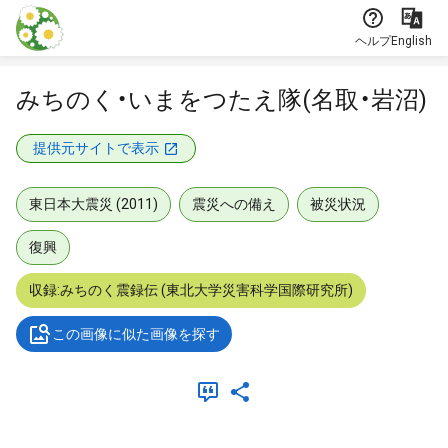
本文に飛ぶ
ヘルプ
English
みちのく・いまをつたえ隊(名取・岩沼)
提供元サイトで表示
東日本大震災 (2011)
震災への備え
被災状況
復興
収録:みちのく震録伝 (東北大学災害科学国際研究所)
この画像に似た画像を探す