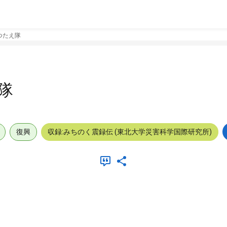
つたえ隊
隊
復興
収録:みちのく震録伝 (東北大学災害科学国際研究所)