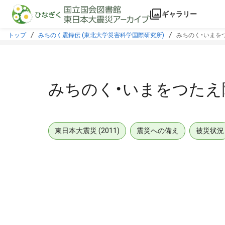
本文に飛ぶ
ギャラリー
トップ
みちのく震録伝 (東北大学災害科学国際研究所)
みちのく・いまを
みちのく・いまをつたえ
東日本大震災 (2011)
震災への備え
被災状況
メタデータ