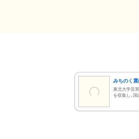
みちのく震
東北大学災害
を収集し、国