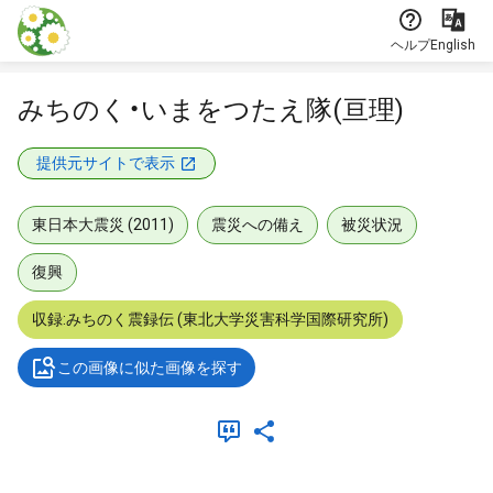
本文に飛ぶ
ヘルプ
English
みちのく・いまをつたえ隊(亘理)
提供元サイトで表示
東日本大震災 (2011)
震災への備え
被災状況
復興
収録:みちのく震録伝 (東北大学災害科学国際研究所)
この画像に似た画像を探す