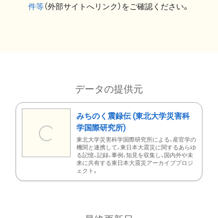
件等
（外部サイトへリンク）をご確認ください。
データの提供元
みちのく震録伝 (東北大学災害科
学国際研究所)
東北大学災害科学国際研究所による、産官学の
機関と連携して、東日本大震災に関するあらゆ
る記憶、記録、事例、知見を収集し、国内外や未
来に共有する東日本大震災アーカイブプロジ
ェクト。