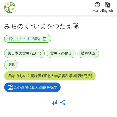
本文に飛ぶ
ヘルプ
English
みちのく・いまをつたえ隊
提供元サイトで表示
東日本大震災 (2011)
震災への備え
被災状況
復興
収録:みちのく震録伝 (東北大学災害科学国際研究所)
この画像に似た画像を探す