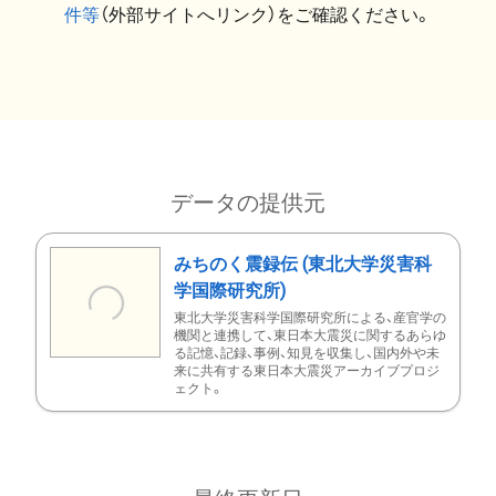
件等
（外部サイトへリンク）をご確認ください。
データの提供元
みちのく震録伝 (東北大学災害科
学国際研究所)
東北大学災害科学国際研究所による、産官学の
機関と連携して、東日本大震災に関するあらゆ
る記憶、記録、事例、知見を収集し、国内外や未
来に共有する東日本大震災アーカイブプロジ
ェクト。