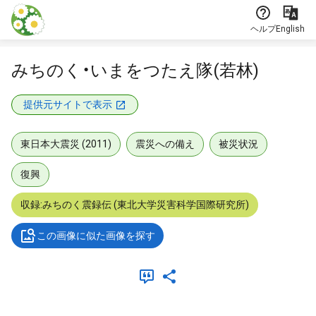
本文に飛ぶ
ヘルプ
English
みちのく・いまをつたえ隊(若林)
提供元サイトで表示
東日本大震災 (2011)
震災への備え
被災状況
復興
収録:みちのく震録伝 (東北大学災害科学国際研究所)
この画像に似た画像を探す