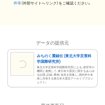
件等
（外部サイトへリンク）をご確認ください。
データの提供元
みちのく震録伝 (東北大学災害科
学国際研究所)
東北大学災害科学国際研究所による、産官学の
機関と連携して、東日本大震災に関するあらゆ
る記憶、記録、事例、知見を収集し、国内外や未
来に共有する東日本大震災アーカイブプロジ
ェクト。