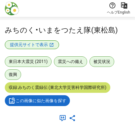
本文に飛ぶ
ヘルプ
English
みちのく・いまをつたえ隊(東松島)
提供元サイトで表示
東日本大震災 (2011)
震災への備え
被災状況
復興
収録:みちのく震録伝 (東北大学災害科学国際研究所)
この画像に似た画像を探す