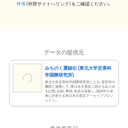
件等
（外部サイトへリンク）をご確認ください。
データの提供元
みちのく震録伝 (東北大学災害科
学国際研究所)
東北大学災害科学国際研究所による、産官学の
機関と連携して、東日本大震災に関するあらゆ
る記憶、記録、事例、知見を収集し、国内外や未
来に共有する東日本大震災アーカイブプロジ
ェクト。