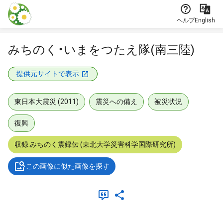
本文に飛ぶ
ヘルプ
English
みちのく・いまをつたえ隊(南三陸)
提供元サイトで表示
東日本大震災 (2011)
震災への備え
被災状況
復興
収録:みちのく震録伝 (東北大学災害科学国際研究所)
この画像に似た画像を探す