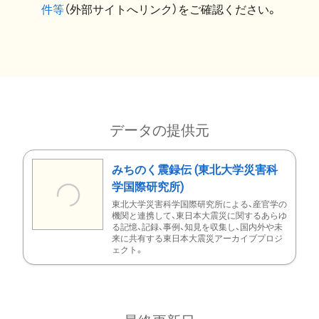
件等
（外部サイトへリンク）をご確認ください。
データの提供元
みちのく震録伝 (東北大学災害科
学国際研究所)
東北大学災害科学国際研究所による、産官学の
機関と連携して、東日本大震災に関するあらゆ
る記憶、記録、事例、知見を収集し、国内外や未
来に共有する東日本大震災アーカイブプロジ
ェクト。