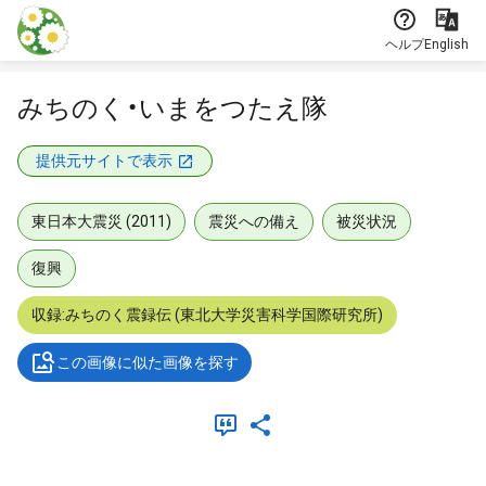
本文に飛ぶ
ヘルプ
English
みちのく・いまをつたえ隊
提供元サイトで表示
東日本大震災 (2011)
震災への備え
被災状況
復興
収録:みちのく震録伝 (東北大学災害科学国際研究所)
この画像に似た画像を探す