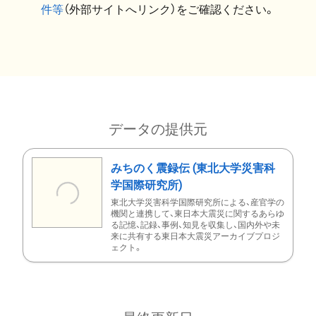
件等
（外部サイトへリンク）をご確認ください。
データの提供元
みちのく震録伝 (東北大学災害科
学国際研究所)
東北大学災害科学国際研究所による、産官学の
機関と連携して、東日本大震災に関するあらゆ
る記憶、記録、事例、知見を収集し、国内外や未
来に共有する東日本大震災アーカイブプロジ
ェクト。