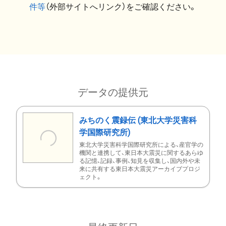
件等
（外部サイトへリンク）をご確認ください。
データの提供元
みちのく震録伝 (東北大学災害科
学国際研究所)
東北大学災害科学国際研究所による、産官学の
機関と連携して、東日本大震災に関するあらゆ
る記憶、記録、事例、知見を収集し、国内外や未
来に共有する東日本大震災アーカイブプロジ
ェクト。