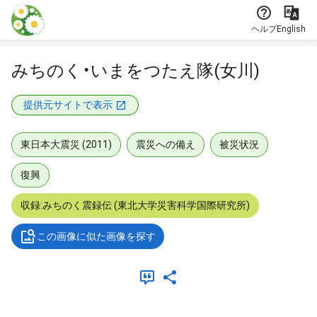
本文に飛ぶ
ヘルプ
English
みちのく・いまをつたえ隊(女川)
提供元サイトで表示
東日本大震災 (2011)
震災への備え
被災状況
復興
収録:みちのく震録伝 (東北大学災害科学国際研究所)
この画像に似た画像を探す