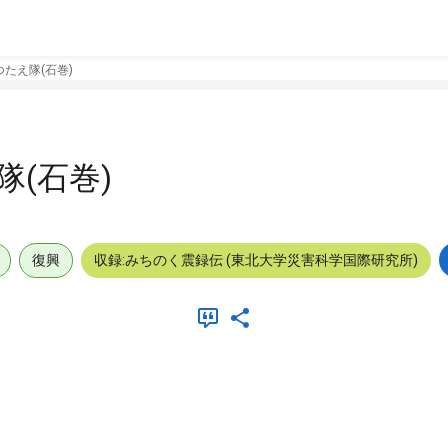
たえ隊(石巻)
(石巻)
復興
収録:みちのく震録伝 (東北大学災害科学国際研究所)