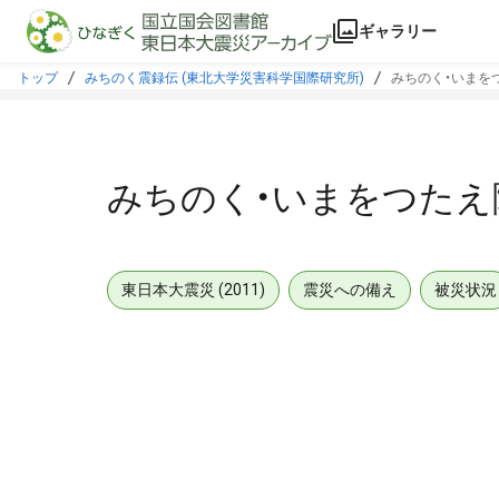
本文に飛ぶ
ギャラリー
トップ
みちのく震録伝 (東北大学災害科学国際研究所)
みちのく・いまをつ
みちのく・いまをつたえ隊
東日本大震災 (2011)
震災への備え
被災状況
メタデータ