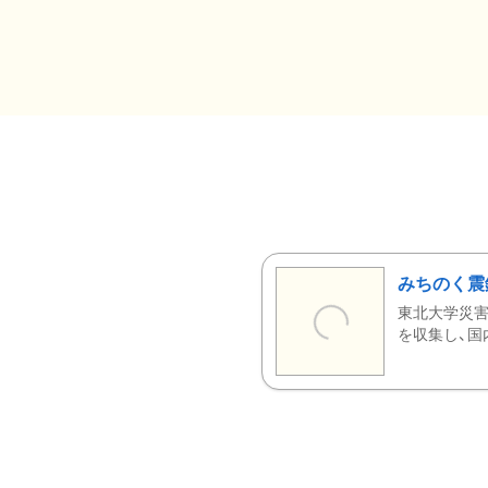
みちのく震
東北大学災害
を収集し、国