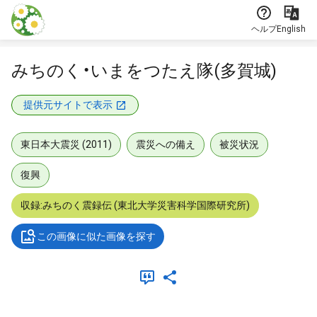
本文に飛ぶ
ヘルプ
English
みちのく・いまをつたえ隊(多賀城)
提供元サイトで表示
東日本大震災 (2011)
震災への備え
被災状況
復興
収録:みちのく震録伝 (東北大学災害科学国際研究所)
この画像に似た画像を探す