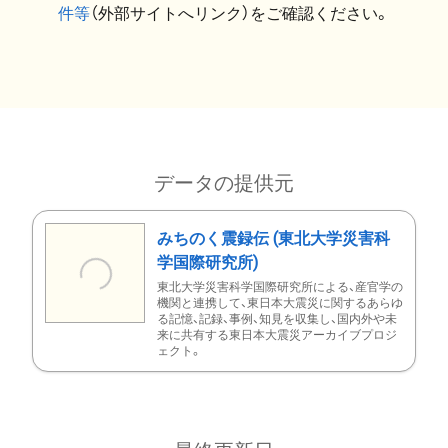
件等
（外部サイトへリンク）をご確認ください。
データの提供元
みちのく震録伝 (東北大学災害科
学国際研究所)
東北大学災害科学国際研究所による、産官学の
機関と連携して、東日本大震災に関するあらゆ
る記憶、記録、事例、知見を収集し、国内外や未
来に共有する東日本大震災アーカイブプロジ
ェクト。