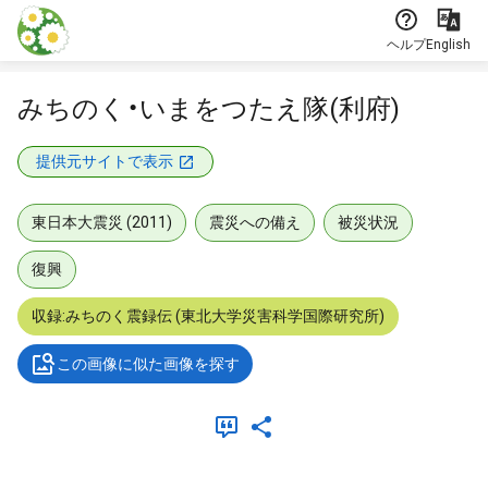
本文に飛ぶ
ヘルプ
English
みちのく・いまをつたえ隊(利府)
提供元サイトで表示
東日本大震災 (2011)
震災への備え
被災状況
復興
収録:みちのく震録伝 (東北大学災害科学国際研究所)
この画像に似た画像を探す