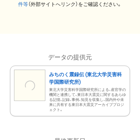
件等
（外部サイトへリンク）をご確認ください。
データの提供元
みちのく震録伝 (東北大学災害科
学国際研究所)
東北大学災害科学国際研究所による、産官学の
機関と連携して、東日本大震災に関するあらゆ
る記憶、記録、事例、知見を収集し、国内外や未
来に共有する東日本大震災アーカイブプロジ
ェクト。