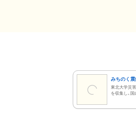
みちのく震
東北大学災害
を収集し、国