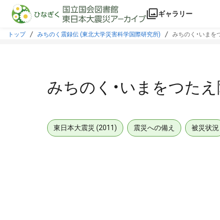
本文に飛ぶ
ギャラリー
トップ
みちのく震録伝 (東北大学災害科学国際研究所)
みちのく・いまをつ
みちのく・いまをつたえ隊
東日本大震災 (2011)
震災への備え
被災状況
メタデータ