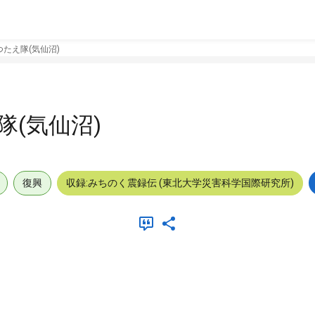
たえ隊(気仙沼)
(気仙沼)
復興
収録:みちのく震録伝 (東北大学災害科学国際研究所)