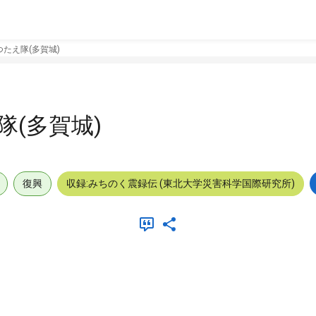
たえ隊(多賀城)
(多賀城)
復興
収録:みちのく震録伝 (東北大学災害科学国際研究所)