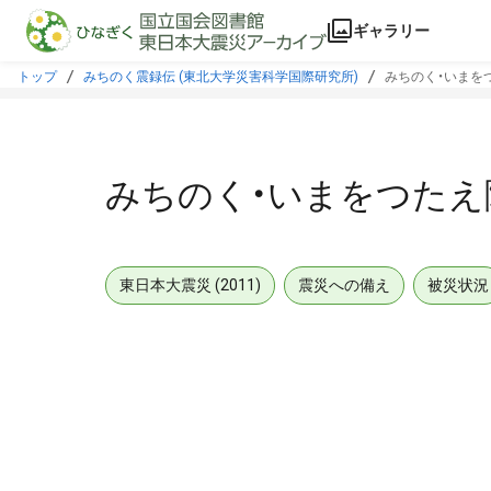
本文に飛ぶ
ギャラリー
トップ
みちのく震録伝 (東北大学災害科学国際研究所)
みちのく・いまをつ
みちのく・いまをつたえ隊
東日本大震災 (2011)
震災への備え
被災状況
メタデータ