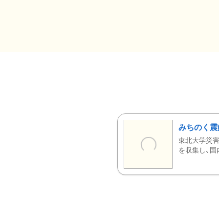
みちのく震
東北大学災害
を収集し、国