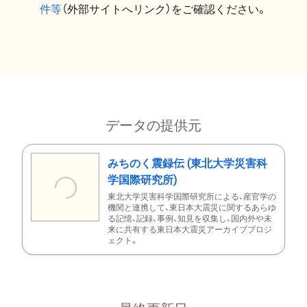
件等
（外部サイトへリンク）をご確認ください。
データの提供元
みちのく震録伝 (東北大学災害科
学国際研究所)
東北大学災害科学国際研究所による、産官学の
機関と連携して、東日本大震災に関するあらゆ
る記憶、記録、事例、知見を収集し、国内外や未
来に共有する東日本大震災アーカイブプロジ
ェクト。