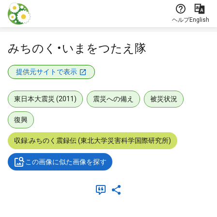
本文に飛ぶ
ヘルプ
English
みちのく・いまをつたえ隊
提供元サイトで表示
東日本大震災 (2011)
震災への備え
被災状況
復興
収録:みちのく震録伝 (東北大学災害科学国際研究所)
この画像に似た画像を探す