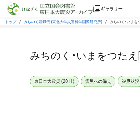
本文に飛ぶ
ギャラリー
トップ
みちのく震録伝 (東北大学災害科学国際研究所)
みちのく・いまをつ
みちのく・いまをつたえ隊
東日本大震災 (2011)
震災への備え
被災状況
メタデータ