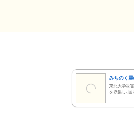
みちのく震
東北大学災害
を収集し、国