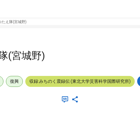
たえ隊(宮城野)
(宮城野)
復興
収録:みちのく震録伝 (東北大学災害科学国際研究所)