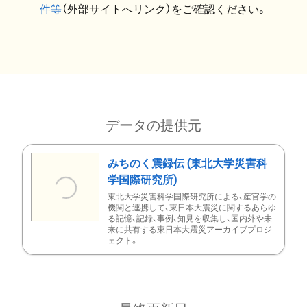
件等
（外部サイトへリンク）をご確認ください。
データの提供元
みちのく震録伝 (東北大学災害科
学国際研究所)
東北大学災害科学国際研究所による、産官学の
機関と連携して、東日本大震災に関するあらゆ
る記憶、記録、事例、知見を収集し、国内外や未
来に共有する東日本大震災アーカイブプロジ
ェクト。