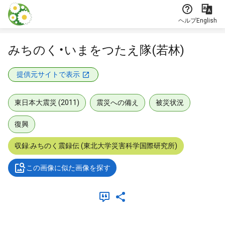
本文に飛ぶ
ヘルプ
English
みちのく・いまをつたえ隊(若林)
提供元サイトで表示
東日本大震災 (2011)
震災への備え
被災状況
復興
収録:みちのく震録伝 (東北大学災害科学国際研究所)
この画像に似た画像を探す