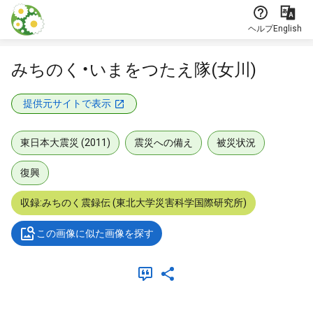
本文に飛ぶ
ヘルプ
English
みちのく・いまをつたえ隊(女川)
提供元サイトで表示
東日本大震災 (2011)
震災への備え
被災状況
復興
収録:みちのく震録伝 (東北大学災害科学国際研究所)
この画像に似た画像を探す