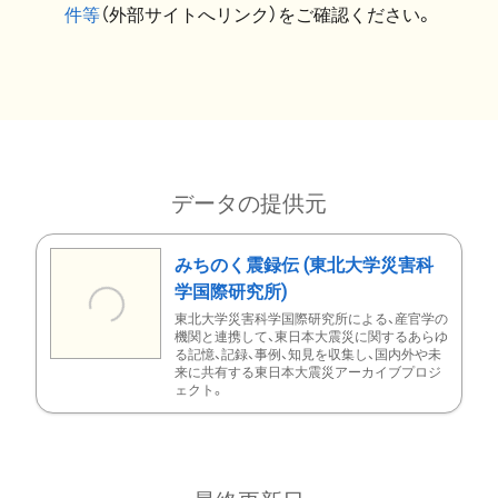
件等
（外部サイトへリンク）をご確認ください。
データの提供元
みちのく震録伝 (東北大学災害科
学国際研究所)
東北大学災害科学国際研究所による、産官学の
機関と連携して、東日本大震災に関するあらゆ
る記憶、記録、事例、知見を収集し、国内外や未
来に共有する東日本大震災アーカイブプロジ
ェクト。