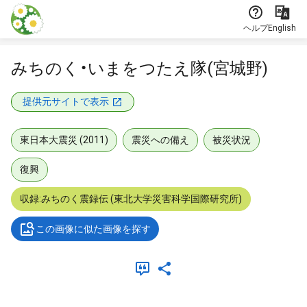
本文に飛ぶ
ヘルプ
English
みちのく・いまをつたえ隊(宮城野)
提供元サイトで表示
東日本大震災 (2011)
震災への備え
被災状況
復興
収録:みちのく震録伝 (東北大学災害科学国際研究所)
この画像に似た画像を探す