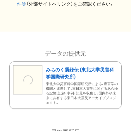
件等
（外部サイトへリンク）をご確認ください。
データの提供元
みちのく震録伝 (東北大学災害科
学国際研究所)
東北大学災害科学国際研究所による、産官学の
機関と連携して、東日本大震災に関するあらゆ
る記憶、記録、事例、知見を収集し、国内外や未
来に共有する東日本大震災アーカイブプロジ
ェクト。