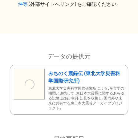
件等
（外部サイトへリンク）をご確認ください。
データの提供元
みちのく震録伝 (東北大学災害科
学国際研究所)
東北大学災害科学国際研究所による、産官学の
機関と連携して、東日本大震災に関するあらゆ
る記憶、記録、事例、知見を収集し、国内外や未
来に共有する東日本大震災アーカイブプロジ
ェクト。