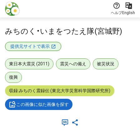
本文に飛ぶ
ヘルプ
English
みちのく・いまをつたえ隊(宮城野)
提供元サイトで表示
東日本大震災 (2011)
震災への備え
被災状況
復興
収録:みちのく震録伝 (東北大学災害科学国際研究所)
この画像に似た画像を探す